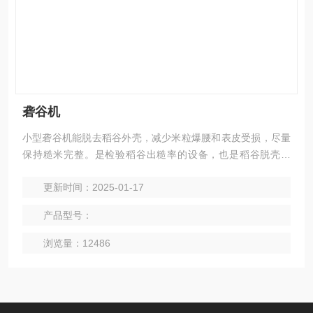
砻谷机
小型砻谷机能脱去稻谷外壳，减少米粒爆腰和表皮受损，尽量
保持糙米完整。是检验稻谷出糙率的设备，也是稻谷脱壳设
备，是稻谷质量检测工作的理想工具。
更新时间：2025-01-17
产品型号：
浏览量：12486