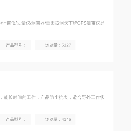
器/计亩仪/丈量仪/测亩器/量田器测天下牌GPS测亩仪是
产品型号：
浏览量：5127
池，能长时间的工作，产品防尘抗表，适合野外工作状
。
产品型号：
浏览量：4146